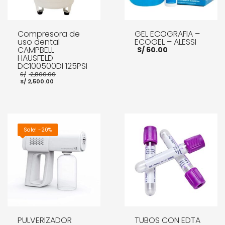
Compresora de
GEL ECOGRAFIA –
uso dental
ECOGEL – ALESSI
CAMPBELL
S/
60.00
HAUSFELD
DC100500DI 125PSI
El
S/
2,800.00
El
precio
S/
2,500.00
AÑADIR AL CARRITO
precio
original
actual
era:
MORE INFO
es:
S/ 2,800.00.
S/ 2,500.00.
AÑADIR AL CARRITO
MORE INFO
Sale! -20%
PULVERIZADOR
TUBOS CON EDTA